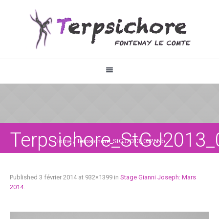
Terpsichore_StGJ2013
Home
/
Terpsichore_StGJ2013_0326Nb
Published
3 février 2014
at 932×1399 in
Stage Gianni Joseph: Mars
2014
.