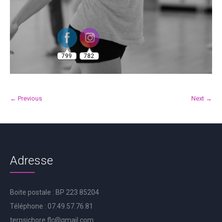
799
782
← Previous
Next →
Adresse
Boite postale : BP 223 85204
Téléphone : 07.49.57.76.81
terpsichore.flc@gmail.com