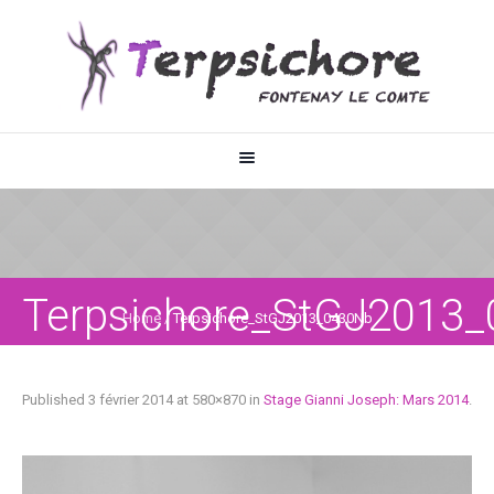
Terpsichore_StGJ2013
Home
/
Terpsichore_StGJ2013_0430Nb
Published
3 février 2014
at 580×870 in
Stage Gianni Joseph: Mars 2014
.