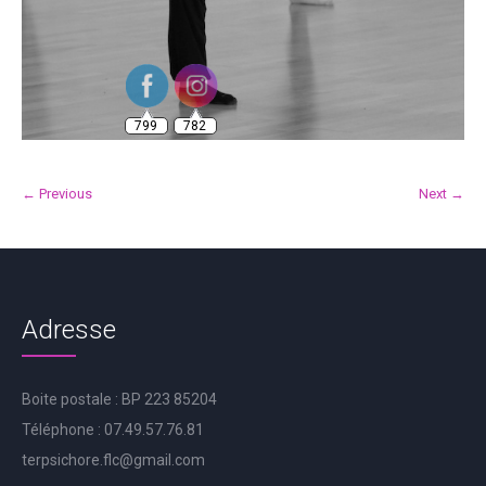
799
782
← Previous
Next →
Adresse
Boite postale : BP 223 85204
Téléphone : 07.49.57.76.81
terpsichore.flc@gmail.com