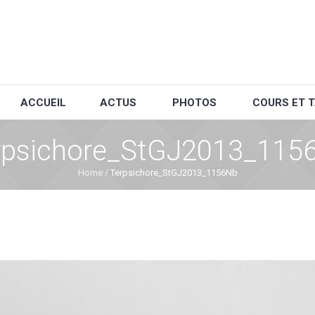
ACCUEIL
ACTUS
PHOTOS
COURS ET T
rpsichore_StGJ2013_115
Home
/
Terpsichore_StGJ2013_1156Nb