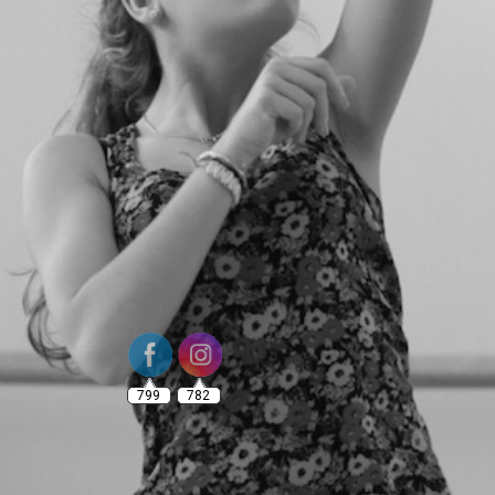
799
782