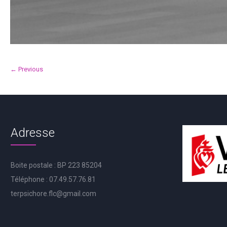
← Previous
Adresse
Boite postale : BP 223 85204
Téléphone : 07.49.57.76.81
terpsichore.flc@gmail.com