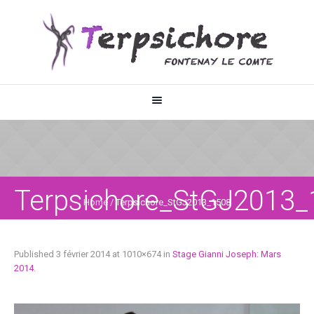
Terpsichore_StGJ2013_
Home
/
Terpsichore_StGJ2013_1508
Published
3 février 2014
at 1010×674 in
Stage Gianni Joseph: Mars
2014
.