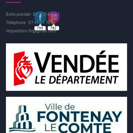
Boite postale : BP 223 85204
799
782
Téléphone : 07.49.57.76.81
terpsichore.flc@gmail.com