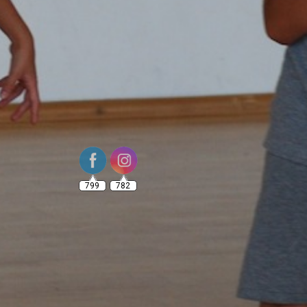
799
782