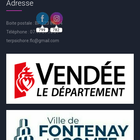
Adresse
799
782
Boite postale : BP 223 85204
Téléphone : 07.49.57.76.81
terpsichore.flc@gmail.com