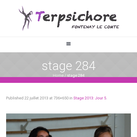
stage 284
Home
/
stage 284
Published
22 juillet 2013
at 736×650 in
Stage 2013: Jour 5
.