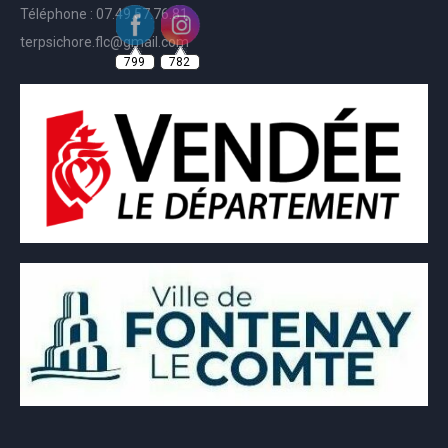
Téléphone : 07.49.57.76.81
799
782
terpsichore.flc@gmail.com