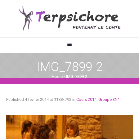
IMG_7899-2
Home
/
IMG_7899-2
Published
4 février 2014
at 1188×792 in
Cours 2014: Groupe 3N1
.