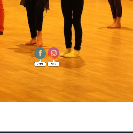
799
782