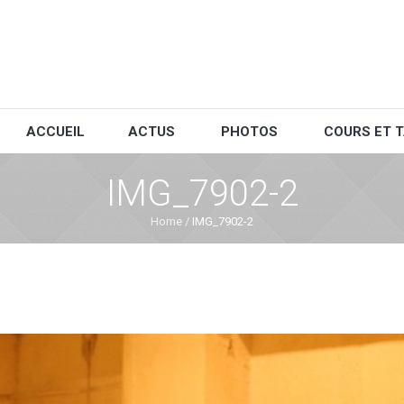
ACCUEIL
ACTUS
PHOTOS
COURS ET T
IMG_7902-2
Home
/
IMG_7902-2