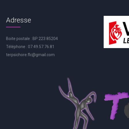
Adresse
Boite postale : BP 223 85204
Téléphone : 07.49.57.76.81
terpsichore.flc@gmail.com