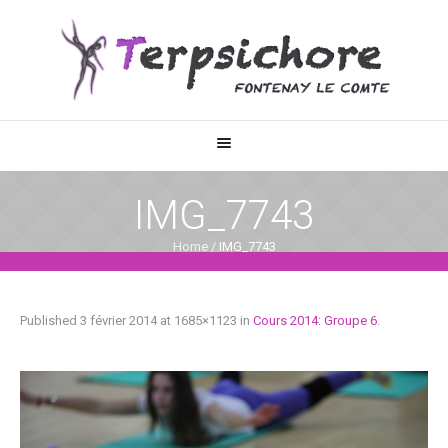
IMG_7743
Home
/
IMG_7743
Published
3 février 2014
at 1685×1123 in
Cours 2014: Groupe 6
.