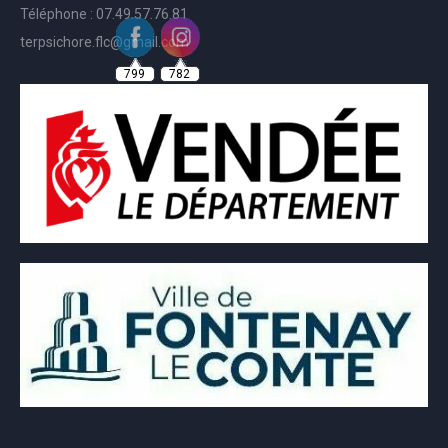
Téléphone : 07.49.57.76.81
terpsichore.flc@gmail.com
799
782