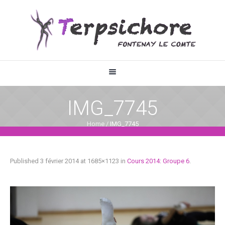
IMG_7745
Home
/
IMG_7745
Published
3 février 2014
at 1685×1123 in
Cours 2014: Groupe 6
.