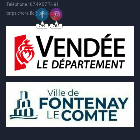
Téléphone : 07.49.57.76.81
terpsichore.flc@gmail.com
799
782