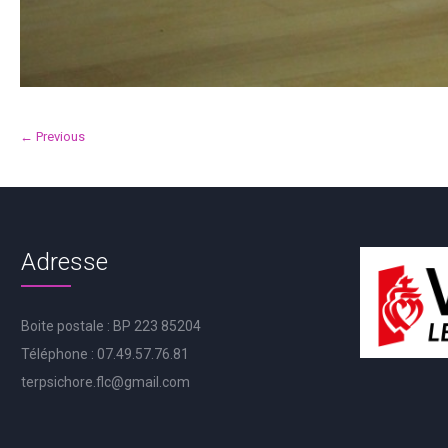
← Previous
Adresse
Boite postale : BP 223 85204
Téléphone : 07.49.57.76.81
terpsichore.flc@gmail.com