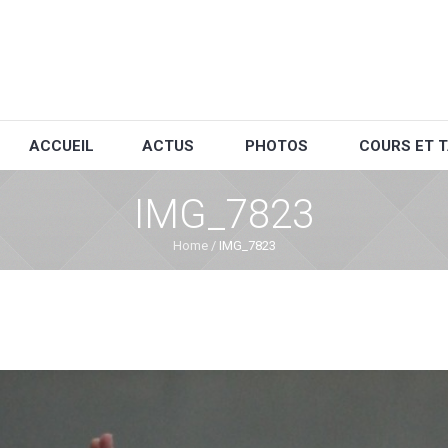
ACCUEIL
ACTUS
PHOTOS
COURS ET T
IMG_7823
Home
/
IMG_7823