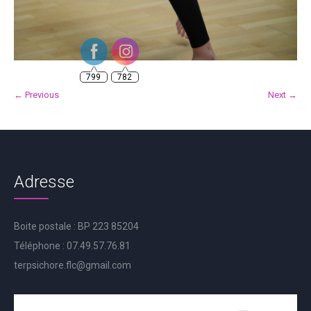
799
782
← Previous
Next →
Adresse
Boite postale : BP 223 85204
Téléphone : 07.49.57.76.81
terpsichore.flc@gmail.com