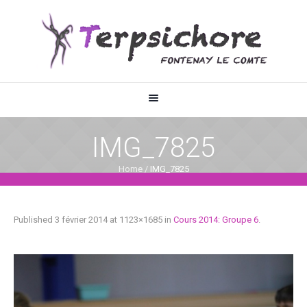
IMG_7825
Home
/
IMG_7825
Published
3 février 2014
at 1123×1685 in
Cours 2014: Groupe 6
.