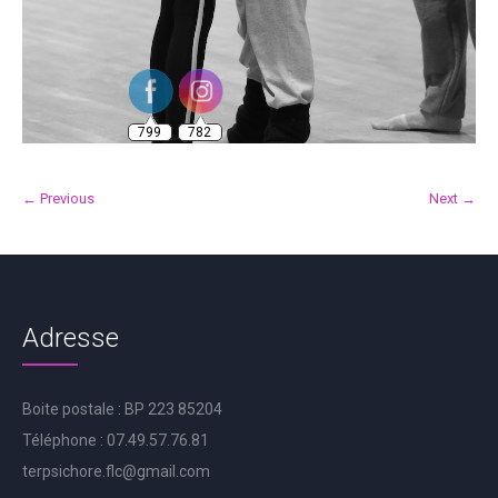
799
782
← Previous
Next →
Adresse
Boite postale : BP 223 85204
Téléphone : 07.49.57.76.81
terpsichore.flc@gmail.com