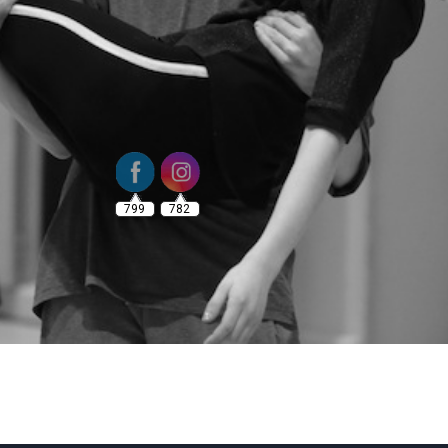
799
782