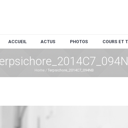
ACCUEIL
ACTUS
PHOTOS
COURS ET T
erpsichore_2014C7_094
Home
/
Terpsichore_2014C7_094NB