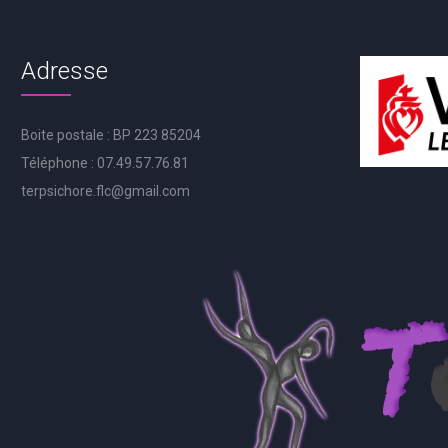
Adresse
Boite postale : BP 223 85204
Téléphone : 07.49.57.76.81
terpsichore.flc@gmail.com