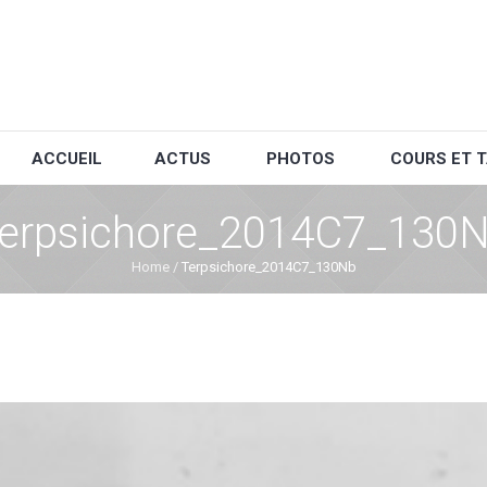
ACCUEIL
ACTUS
PHOTOS
COURS ET T
erpsichore_2014C7_130
Home
/
Terpsichore_2014C7_130Nb