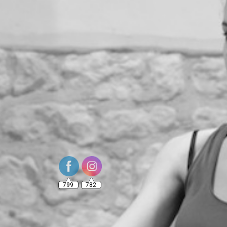
799
782