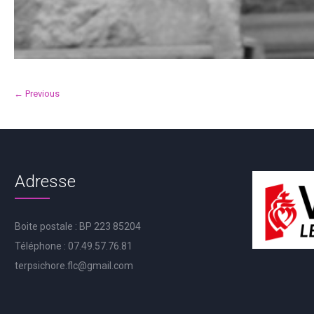
← Previous
Adresse
Boite postale : BP 223 85204
Téléphone : 07.49.57.76.81
terpsichore.flc@gmail.com