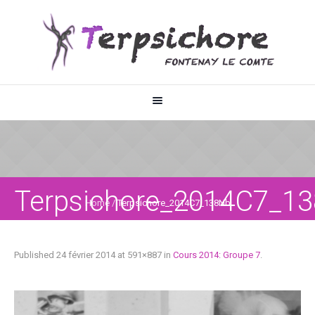
Terpsichore_2014C7_1
Home
/
Terpsichore_2014C7_138Nb
Published
24 février 2014
at 591×887 in
Cours 2014: Groupe 7
.