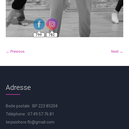
799
782
← Previous
Next →
Adresse
Boite postale : BP 223 85204
Téléphone : 07.49.57.76.81
terpsichore.flc@gmail.com