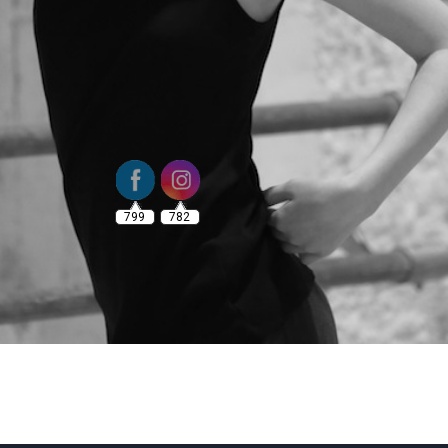
799
782