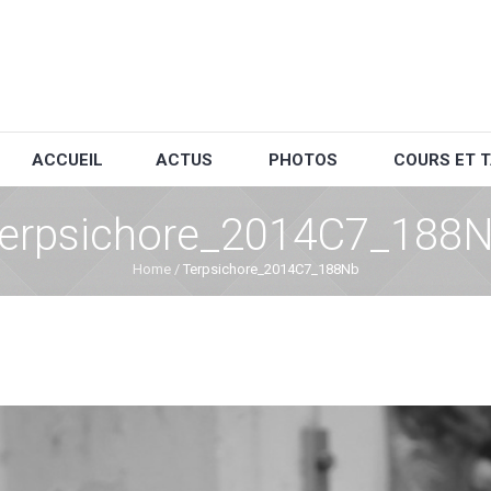
ACCUEIL
ACTUS
PHOTOS
COURS ET T
erpsichore_2014C7_188
Home
/
Terpsichore_2014C7_188Nb