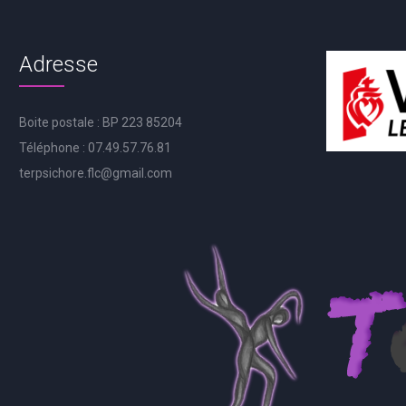
Adresse
Boite postale : BP 223 85204
Téléphone : 07.49.57.76.81
terpsichore.flc@gmail.com