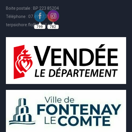
Boite postale : BP 223 85204
Téléphone : 07.49.57.76.81
799
782
terpsichore.flc@gmail.com