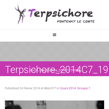
Terpsichore_2014C7_1
Home
/
Terpsichore_2014C7_191Nb
Published
24 février 2014
at 866×577 in
Cours 2014: Groupe 7
.