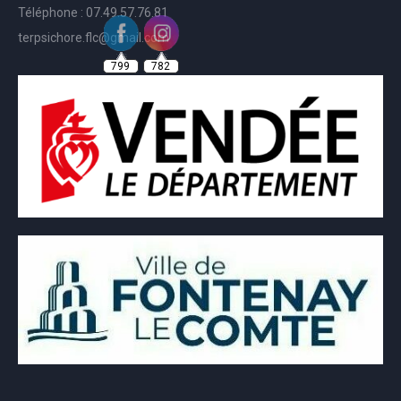
Téléphone : 07.49.57.76.81
terpsichore.flc@gmail.com
799
782