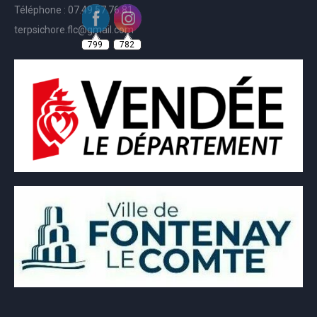
Téléphone : 07.49.57.76.81
799
782
terpsichore.flc@gmail.com