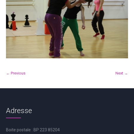
← Previous
Next →
Adresse
Boite postale : BP 223 85204