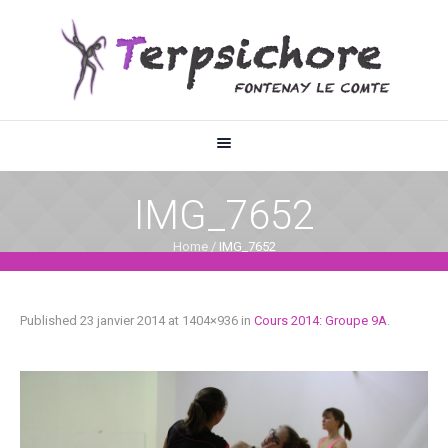
IMG_7652
Home
/
IMG_7652
Published
23 janvier 2014
at 1404×936 in
Cours 2014: Groupe 9A
.