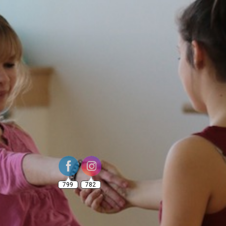
799
782