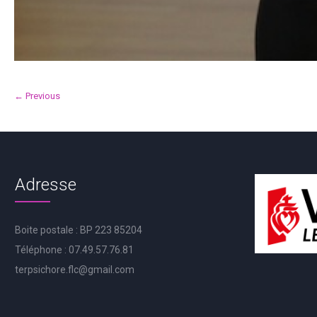
← Previous
Adresse
Boite postale : BP 223 85204
Téléphone : 07.49.57.76.81
terpsichore.flc@gmail.com