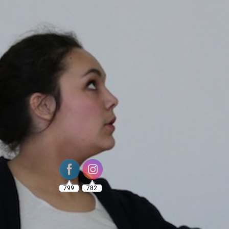
799
782