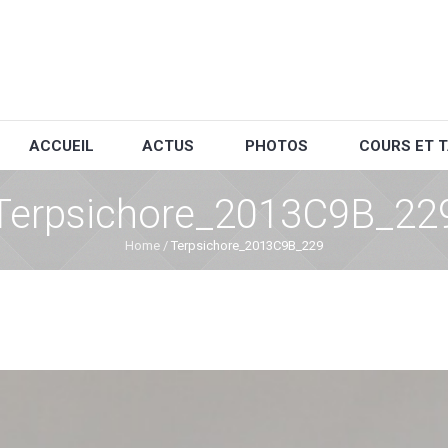
ACCUEIL
ACTUS
PHOTOS
COURS ET T
Terpsichore_2013C9B_22
Home
/
Terpsichore_2013C9B_229