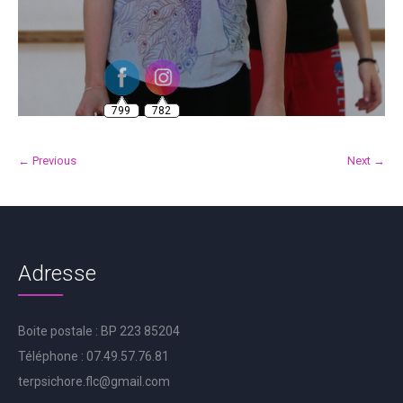
799
782
← Previous
Next →
Adresse
Boite postale : BP 223 85204
Téléphone : 07.49.57.76.81
terpsichore.flc@gmail.com