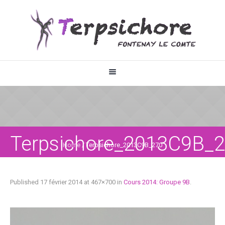
Terpsichore_2013C9B_
Home
/
Terpsichore_2013C9B_270
Published
17 février 2014
at 467×700 in
Cours 2014: Groupe 9B
.