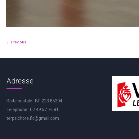
← Previous
Adresse
Boite postale : BP 223 85204
Téléphone : 07.49.57.76.81
terpsichore.flc@gmail.com