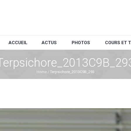
ACCUEIL
ACTUS
PHOTOS
COURS ET T
Terpsichore_2013C9B_29
Home
/
Terpsichore_2013C9B_293