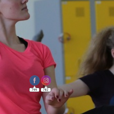
799
782