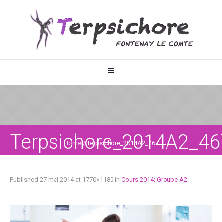
Terpsichore_2014A2_46
Home
/
Terpsichore_2014A2_467
Published
27 mai 2014
at 1770×1180 in
Cours 2014: Groupe A2
.