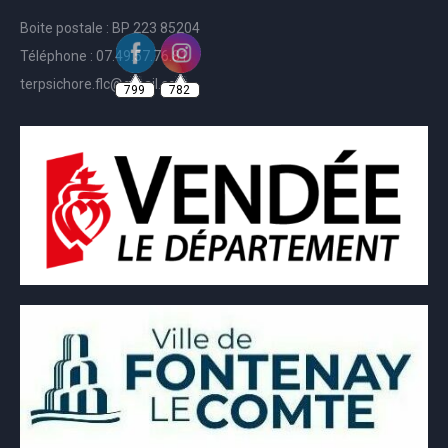
Boite postale : BP 223 85204
Téléphone : 07.49.57.76.81
799
782
terpsichore.flc@gmail.com