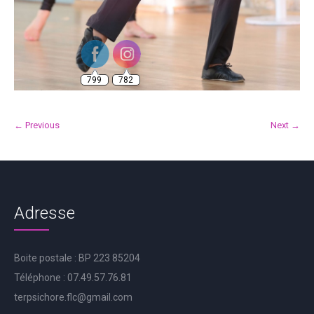
799
782
← Previous
Next →
Adresse
Boite postale : BP 223 85204
Téléphone : 07.49.57.76.81
terpsichore.flc@gmail.com