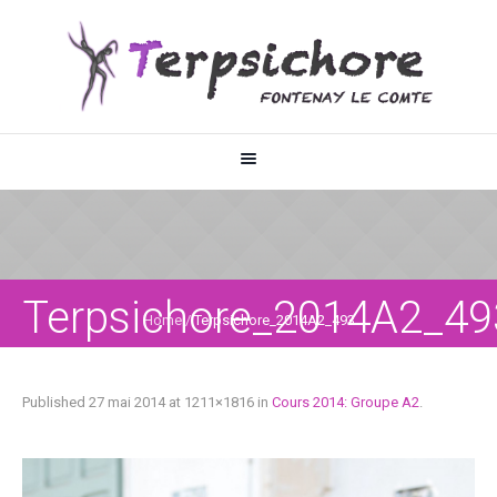
Terpsichore_2014A2_49
Home
/
Terpsichore_2014A2_493
Published
27 mai 2014
at 1211×1816 in
Cours 2014: Groupe A2
.