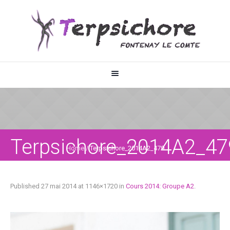
Terpsichore_2014A2_47
Home
/
Terpsichore_2014A2_479
Published
27 mai 2014
at 1146×1720 in
Cours 2014: Groupe A2
.