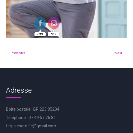
799
782
← Previous
Next →
Adresse
Boite postale : BP 223 85204
Téléphone : 07.49.57.76.81
terpsichore.flc@gmail.com