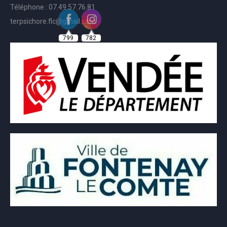
Téléphone : 07.49.57.76.81
terpsichore.flc@gmail.com
799
782