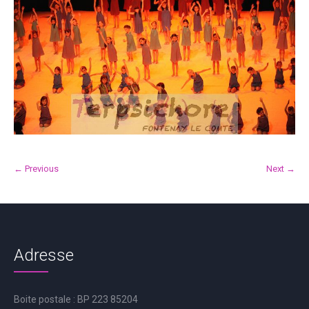
← Previous
Next →
Adresse
Boite postale : BP 223 85204