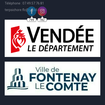
Téléphone : 07.49.57.76.81
terpsichore.flc@gmail.com
799
782