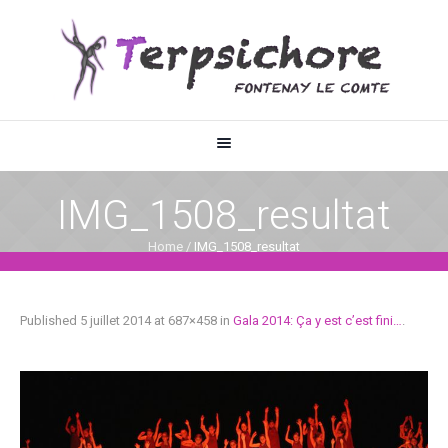
IMG_1508_resultat
Home
/
IMG_1508_resultat
Published
5 juillet 2014
at 687×458 in
Gala 2014: Ça y est c’est fini…
.