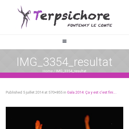
IMG_3354_resultat
Home
/
IMG_3354_resultat
Published
5 juillet 2014
at 570×855 in
Gala 2014: Ça y est c’est fini…
.