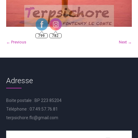
799
782
← Previous
Next →
Adresse
Boite postale : BP 223 85204
Téléphone : 07.49.57.76.81
terpsichore.flc@gmail.com