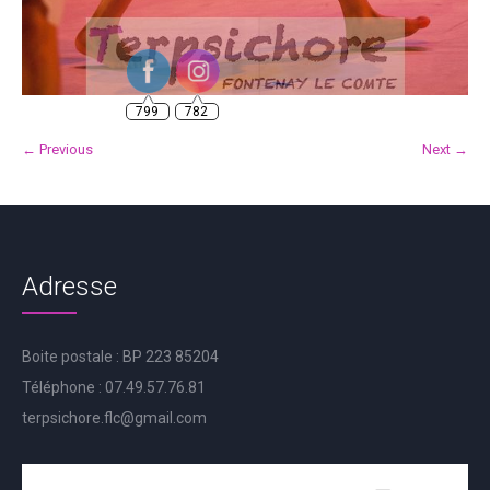
799
782
← Previous
Next →
Adresse
Boite postale : BP 223 85204
Téléphone : 07.49.57.76.81
terpsichore.flc@gmail.com