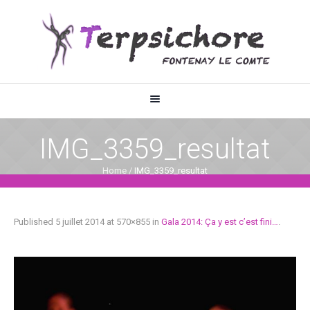
IMG_3359_resultat
Home
/
IMG_3359_resultat
Published
5 juillet 2014
at 570×855 in
Gala 2014: Ça y est c’est fini…
.