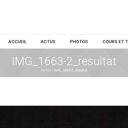
ACCUEIL
ACTUS
PHOTOS
COURS ET T
IMG_1663-2_resultat
Home
/
IMG_1663-2_resultat