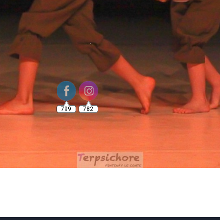
799
782