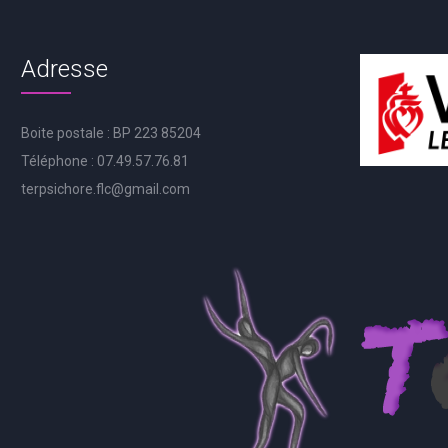
Adresse
Boite postale : BP 223 85204
Téléphone : 07.49.57.76.81
terpsichore.flc@gmail.com