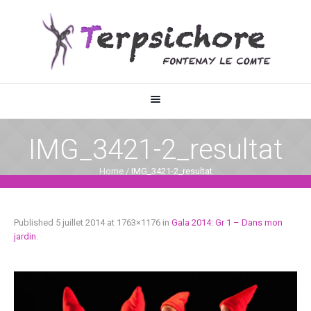
IMG_3421-2_resultat
Home
/
IMG_3421-2_resultat
Published
5 juillet 2014
at 1763×1176 in
Gala 2014: Gr 1 – Dans mon
jardin
.