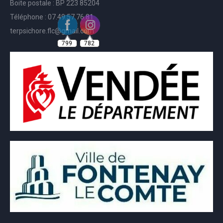
Boite postale : BP 223 85204
Téléphone : 07.49.57.76.81
terpsichore.flc@gmail.com
799
782