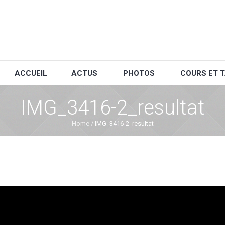
ACCUEIL
ACTUS
PHOTOS
COURS ET T
IMG_3416-2_resultat
Home
/
IMG_3416-2_resultat