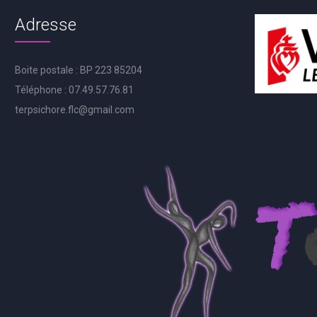
Adresse
Boite postale : BP 223 85204
Téléphone : 07.49.57.76.81
terpsichore.flc@gmail.com