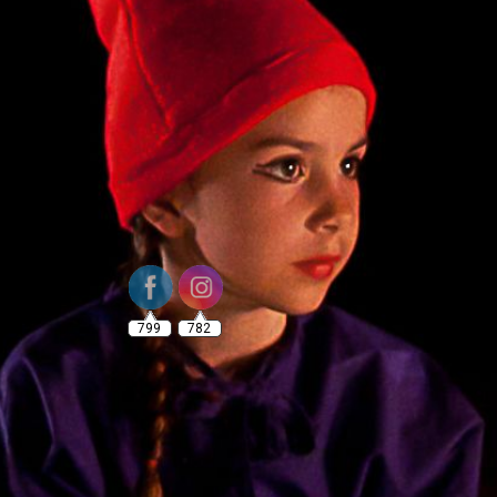
799
782