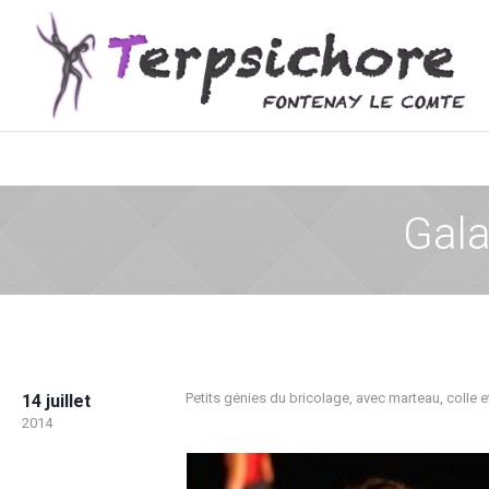
Gala
Petits génies du bricolage, avec marteau, colle e
14 juillet
2014