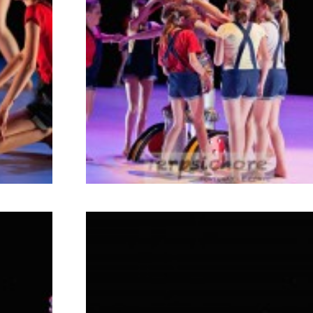
799
782