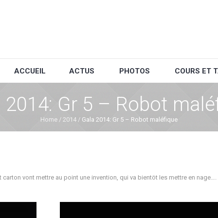
ACCUEIL
ACTUS
PHOTOS
COURS ET T
 2014: Gr 5 – Robot malé
Home
/
2014
/
Gala 2014: Gr 5 – Robot maléfique
t carton vont mettre au point une invention, qui va bientôt les mettre en nage….