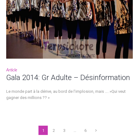
Article
Gala 2014: Gr Adulte – Désinformation
Le monde part à la dérive, au bord de l’implosion, mais …. »Qui veut
gagner des millions ?? »
1
2
3
…
6