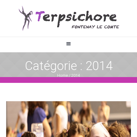
Catégorie :
2014
Home
/
2014