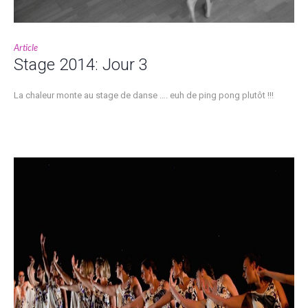
Article
Stage 2014: Jour 3
La chaleur monte au stage de danse …. euh de ping pong plutôt !!!