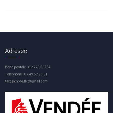
Adresse
Boite postale : BP 223 85204
Téléphone : 07.49.57.76.81
terpsichore.flc@gmail.com