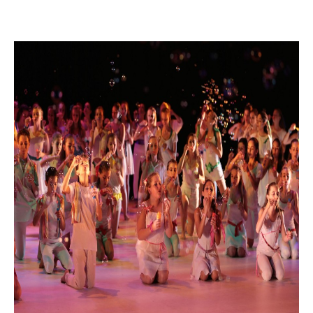
799
782