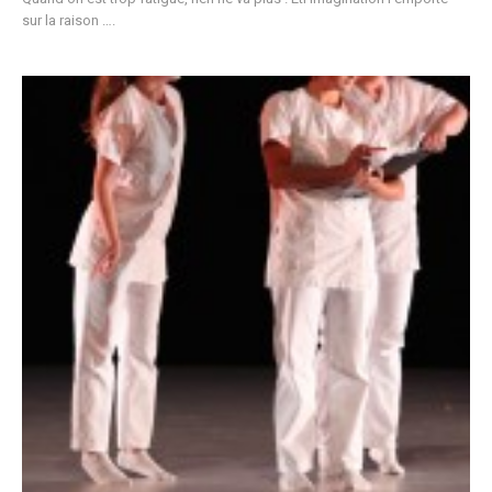
sur la raison ….
799
782