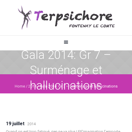
Gala 2014: Gr 7 –
Surménage et
hallucinations
Home
/
2014
/
Gala 2014: Gr 7 – Surménage et hallucinations
19 juillet
2014
Quand on est trop fatigué, rien ne va plus ! Etl’imagination l’emporte