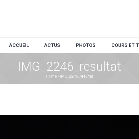
ACCUEIL
ACTUS
PHOTOS
COURS ET T
IMG_2246_resultat
Home
/
IMG_2246_resultat