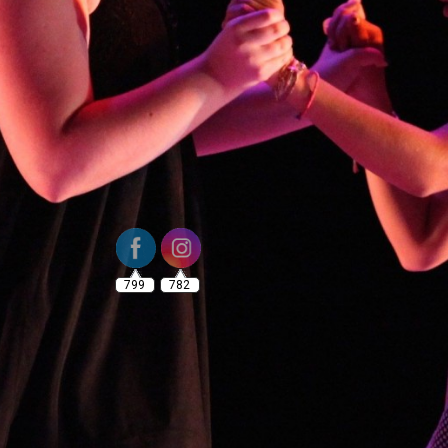
799
782