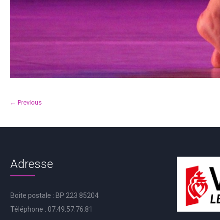
← Previous
Adresse
Boite postale : BP 223 85204
Téléphone : 07.49.57.76.81