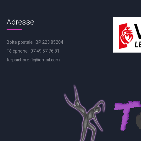
Adresse
Boite postale : BP 223 85204
Téléphone : 07.49.57.76.81
terpsichore.flc@gmail.com