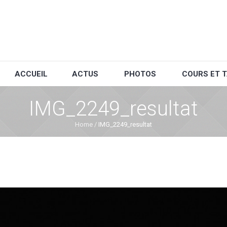
ACCUEIL
ACTUS
PHOTOS
COURS ET T
IMG_2249_resultat
Home
/
IMG_2249_resultat