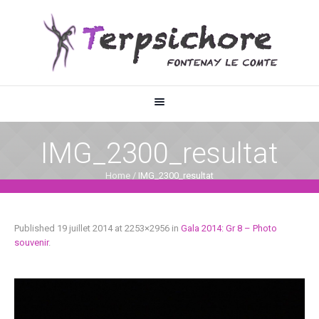
IMG_2300_resultat
Home
/
IMG_2300_resultat
Published
19 juillet 2014
at 2253×2956 in
Gala 2014: Gr 8 – Photo
souvenir
.