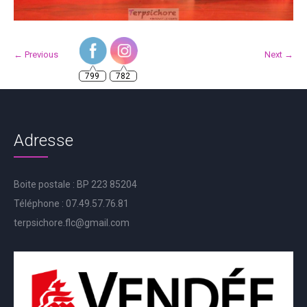
799
782
← Previous
Next →
Adresse
Boite postale : BP 223 85204
Téléphone : 07.49.57.76.81
terpsichore.flc@gmail.com