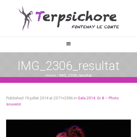
IMG_2306_resultat
Home
/
IMG_2306_resultat
Published
19 juillet 2014
at 2371×2956 in
Gala 2014: Gr 8 – Photo
souvenir
.