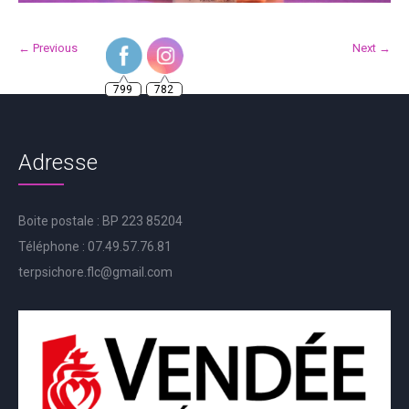
← Previous
Next →
799
782
Adresse
Boite postale : BP 223 85204
Téléphone : 07.49.57.76.81
terpsichore.flc@gmail.com