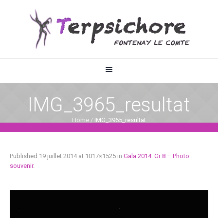
IMG_3965_resultat
Home
/
IMG_3965_resultat
Published
19 juillet 2014
at 1017×1525 in
Gala 2014: Gr 8 – Photo
souvenir
.