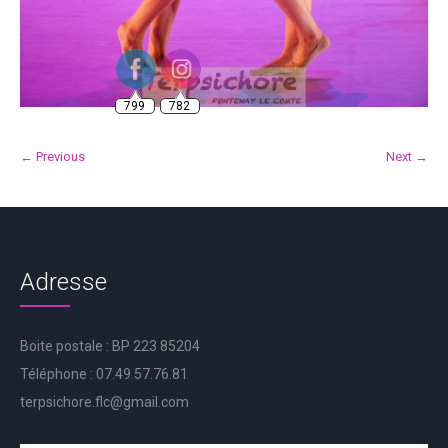
799
782
← Previous
Next →
Adresse
Boite postale : BP 223 85204
Téléphone : 07.49.57.76.81
terpsichore.flc@gmail.com