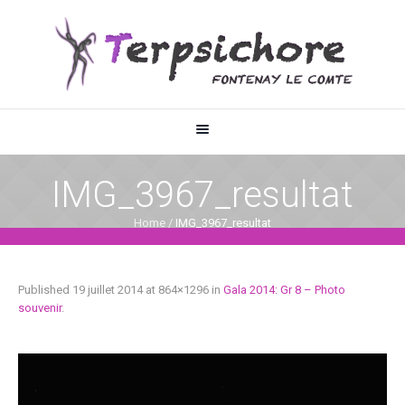
IMG_3967_resultat
Home
/
IMG_3967_resultat
Published
19 juillet 2014
at 864×1296 in
Gala 2014: Gr 8 – Photo
souvenir
.