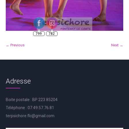
799
782
← Previous
Next →
Adresse
Boite postale : BP 223 85204
Téléphone : 07.49.57.76.81
terpsichore.flc@gmail.com