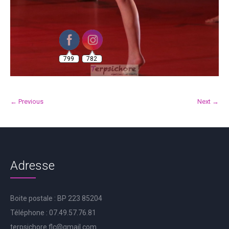
799
782
← Previous
Next →
Adresse
Boite postale : BP 223 85204
Téléphone : 07.49.57.76.81
terpsichore.flc@gmail.com