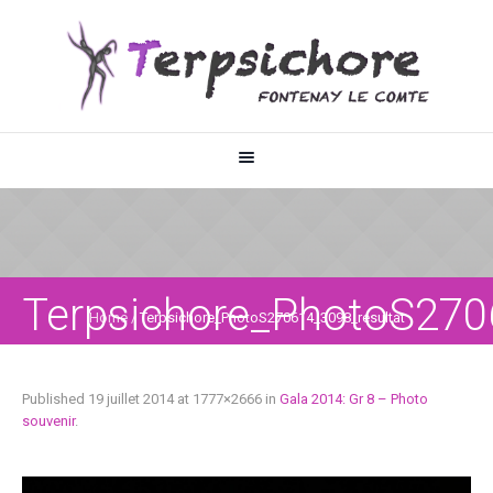
Terpsichore_PhotoS270
Home
/
Terpsichore_PhotoS270614_3098_resultat
Published
19 juillet 2014
at 1777×2666 in
Gala 2014: Gr 8 – Photo
souvenir
.