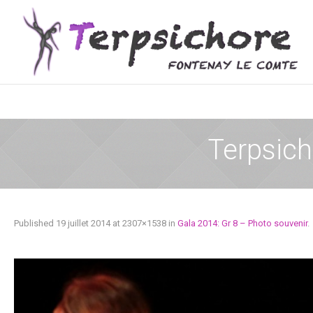
Terpsic
Published
19 juillet 2014
at 2307×1538 in
Gala 2014: Gr 8 – Photo souvenir
.