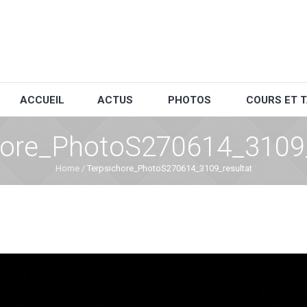
ACCUEIL
ACTUS
PHOTOS
COURS ET T
hore_PhotoS270614_3109_
Home
/
Terpsichore_PhotoS270614_3109_resultat