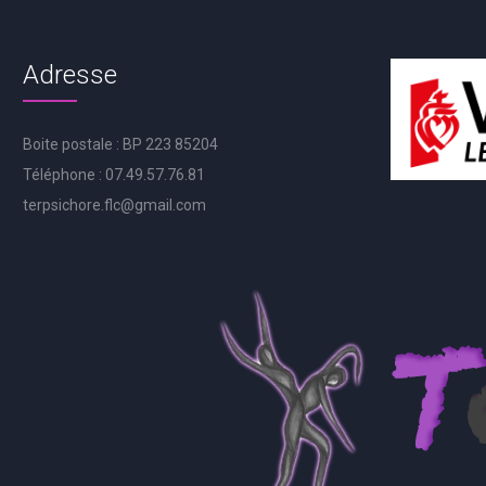
Adresse
Boite postale : BP 223 85204
Téléphone : 07.49.57.76.81
terpsichore.flc@gmail.com