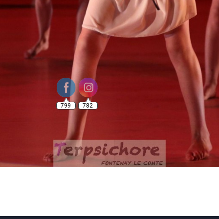
799
782