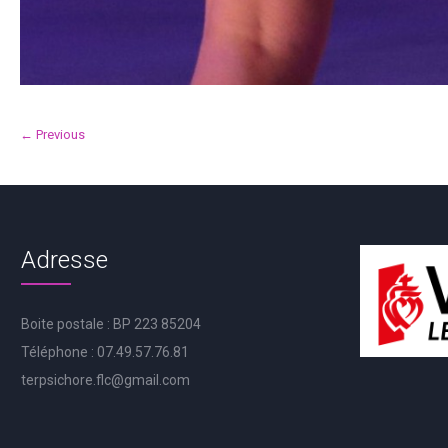
← Previous
Adresse
Boite postale : BP 223 85204
Téléphone : 07.49.57.76.81
terpsichore.flc@gmail.com