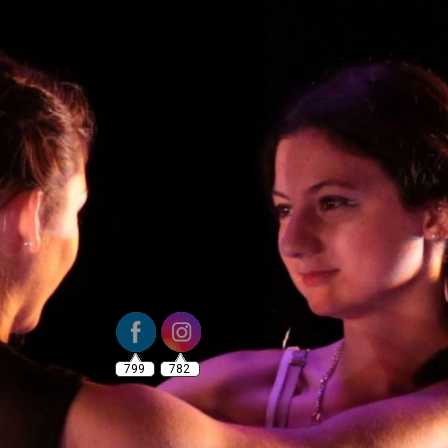
799
782