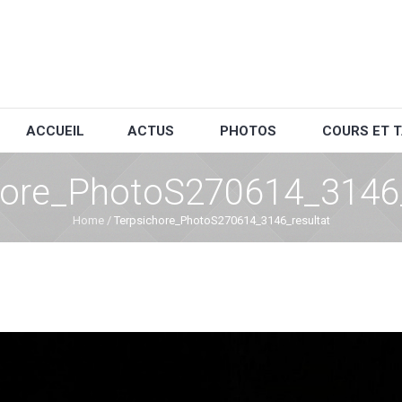
ACCUEIL
ACTUS
PHOTOS
COURS ET T
hore_PhotoS270614_3146_
Home
/
Terpsichore_PhotoS270614_3146_resultat