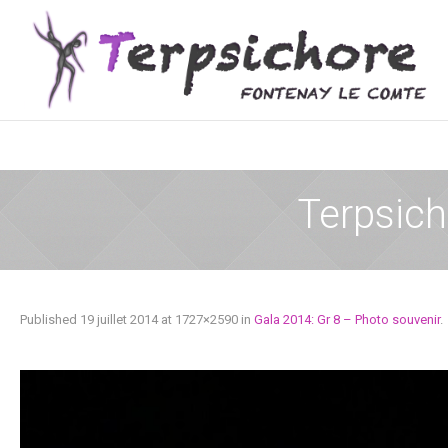
Terpsic
Published
19 juillet 2014
at 1727×2590 in
Gala 2014: Gr 8 – Photo souvenir
.