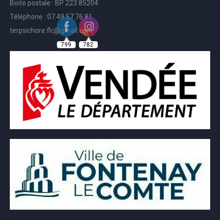
Boite postale : BP 223 85204
Téléphone : 07.49.57.76.81
terpsichore.flc@gmail.com
799
782