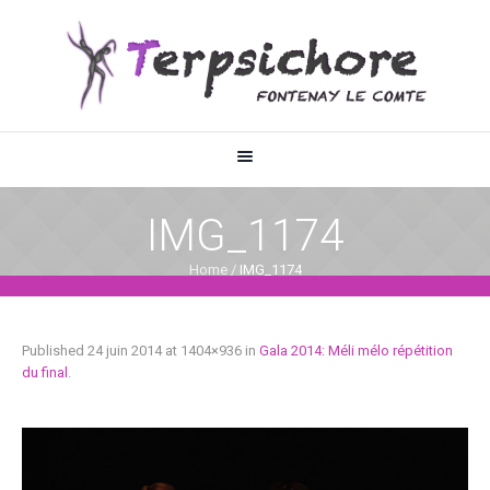
IMG_1174
Home
/
IMG_1174
Published
24 juin 2014
at 1404×936 in
Gala 2014: Méli mélo répétition
du final
.