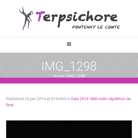
IMG_1298
Home
/
IMG_1298
Published
24 juin 2014
at 615×933 in
Gala 2014: Méli mélo répétition du
final
.