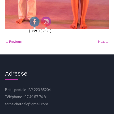
799
782
← Previous
Next →
Adresse
Boite postale : BP 223 85204
Téléphone : 07.49.57.76.81
terpsichore.flc@gmail.com