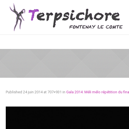
Published
24 juin 2014
at 707×931 in
Gala 2014: Méli mélo répétition du fina