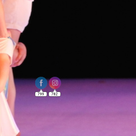
799
782