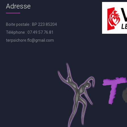
Adresse
Boite postale : BP 223 85204
Téléphone : 07.49.57.76.81
terpsichore.flc@gmail.com