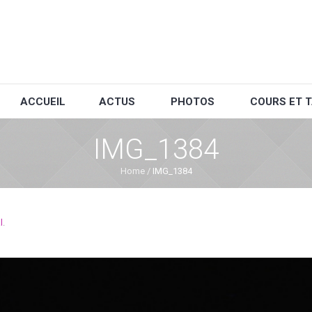
ACCUEIL
ACTUS
PHOTOS
COURS ET T
IMG_1384
Home
/
IMG_1384
l
.