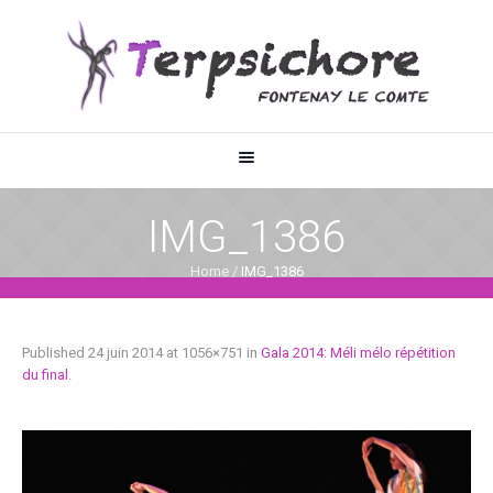
IMG_1386
Home
/
IMG_1386
Published
24 juin 2014
at 1056×751 in
Gala 2014: Méli mélo répétition
du final
.